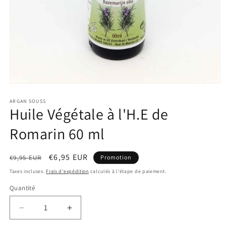
Ouvrir
le
média
ARGAN SOUSS
Huile Végétale à l'H.E de
1
dans
une
Romarin 60 ml
fenêtre
modale
Prix
Prix
€6,95 EUR
€9,95 EUR
Promotion
habituel
promotionnel
Taxes incluses.
Frais d'expédition
calculés à l'étape de paiement.
Quantité
Quantité
Réduire
Augmenter
la
la