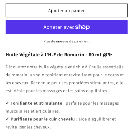
quantité
quantité
de
de
Ajouter au panier
Huile
Huile
Végétale
Végétale
à
à
l&#39;H.E
l&#39;H.E
de
de
Plus de moyens de paiement
Romarin
Romarin
60
60
Huile Végétale à l'H.E de Romarin - 60 ml 🌿✨
ml
ml
Découvrez notre huile végétale enrichie à l'huile essentielle
de romarin, un soin tonifiant et revitalisant pour le corps et
les cheveux. Reconnue pour ses propriétés stimulantes, elle
est idéale pour les massages et les soins capillaires.
✔
Tonifiante et stimulante
: parfaite pour les massages
musculaires et articulaires.
✔
Purifiante pour le cuir chevelu
: aide à équilibrer et
revitaliser les cheveux.