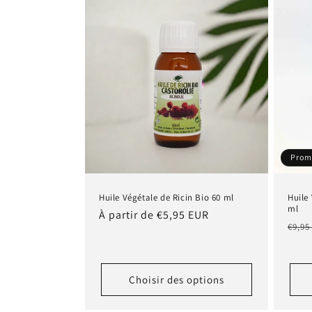
Prom
Huile Végétale de Ricin Bio 60 ml
Huile
ml
Prix
À partir de €5,95 EUR
Prix
€9,95
habituel
habi
Choisir des options