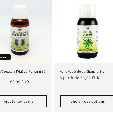
otion
 Végétale à l'H.E de Romarin 60
Huile Végétale de Chanvre Bio
Prix
À partir de €6,95 EUR
Prix
€6,95 EUR
 EUR
habituel
tuel
promotionnel
Ajouter au panier
Choisir des options