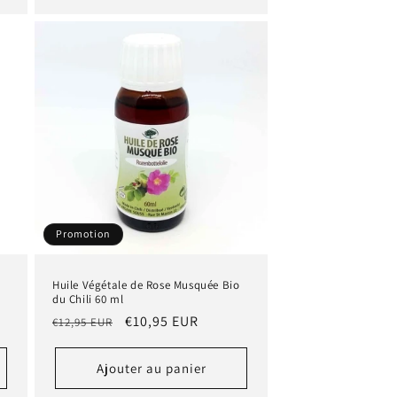
Promotion
e
Huile Végétale de Rose Musquée Bio
du Chili 60 ml
Prix
Prix
€10,95 EUR
€12,95 EUR
habituel
promotionnel
Ajouter au panier