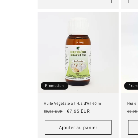
Promotion
Prom
Huile Végétale à l'H.E d'Ail 60 ml
Huile 
Prix
Prix
€7,95 EUR
Prix
€9,95 EUR
€9,95
habituel
promotionnel
habi
Ajouter au panier