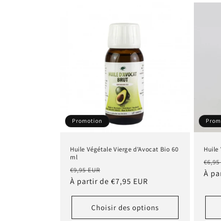
Promotion
Prom
Huile Végétale Vierge d'Avocat Bio 60
Huile
ml
Prix
€6,95
Prix
Prix
€9,95 EUR
habi
À pa
habituel
À partir de €7,95 EUR
promotionnel
Choisir des options