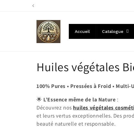
et
Profitez de pr
passer
au
contenu
Accueil
Catalogue
C
Huiles végétales B
o
100% Pures • Pressées à Froid • Multi-
l
🌟
L’Essence même de la Nature
:
Découvrez nos
huiles végétales cosmét
l
et leurs vertus exceptionnelles. Des pro
beauté naturelle et responsable.
e