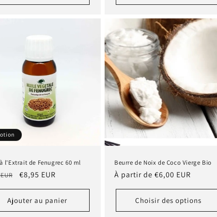
otion
à l'Extrait de Fenugrec 60 ml
Beurre de Noix de Coco Vierge Bio
Prix
€8,95 EUR
Prix
À partir de €6,00 EUR
 EUR
tuel
promotionnel
habituel
Ajouter au panier
Choisir des options