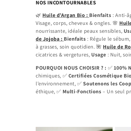
NOS INCONTOURNABLES
c
🌿
Huile d’Argan Bio :
Bienfaits
: Anti-
t
Visage, corps, cheveux & ongles. 🌸
Huil
nourrissante, idéale peaux sensibles,
Us
i
de Jojoba :
Bienfaits
: Régule le sébum,
à grasses, soin quotidien. 🌺
Huile de R
o
cicatrices & vergetures,
Usage
: Nuit, so
n
POURQUOI NOUS CHOISIR ? :
✅
100% N
chimiques, ✅
Certifiées Cosmétique Bi
:
l’environnement, ✅
Soutenons les Coop
éthique, ✅
Multi-Fonctions
– Un seul p