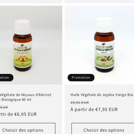
otion
Promotion
 Végétale de Noyaux d’Abricot
Huile Végétale de Jojoba Vierge Bio
e Biologique 60 ml
Prix
Prix
€9,95 EUR
Prix
 EUR
habituel
À partir de €7,95 EUR
promotionnel
tuel
rtir de €6,95 EUR
promotionnel
Choisir des options
Choisir des options