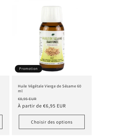
Promotion
Huile Végétale Vierge de Sésame 60
ml
Prix
Prix
€8,95 EUR
habituel
À partir de €6,95 EUR
promotionnel
Choisir des options