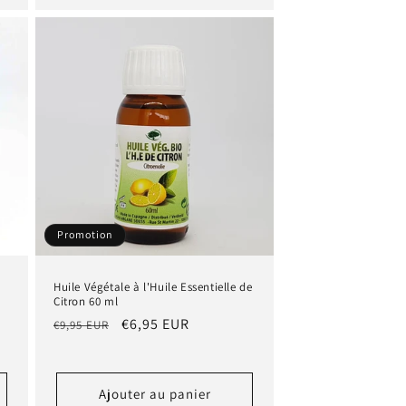
Promotion
Huile Végétale à l'Huile Essentielle de
Citron 60 ml
Prix
Prix
€6,95 EUR
€9,95 EUR
habituel
promotionnel
Ajouter au panier