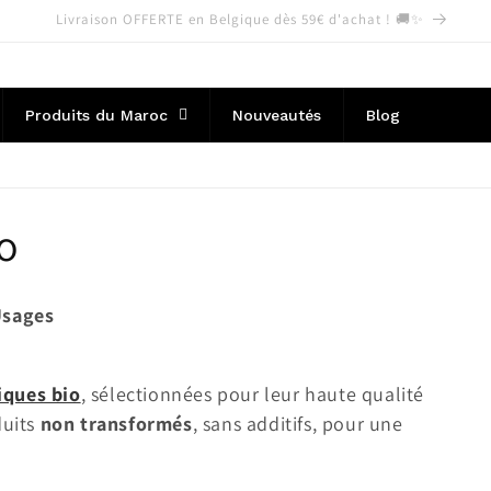
omotions exceptionnelles sur notre huile de pépins de figue de Barbarie
Produits du Maroc
Nouveautés
Blog
io
Usages
iques bio
, sélectionnées pour leur haute qualité
duits
non transformés
, sans additifs, pour une