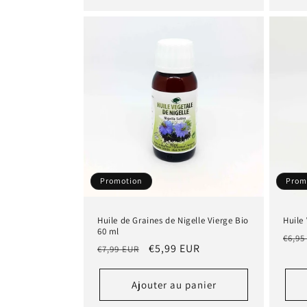
Promotion
Prom
Huile de Graines de Nigelle Vierge Bio
Huile
60 ml
Prix
€6,95
Prix
Prix
€5,99 EUR
€7,99 EUR
habi
habituel
promotionnel
Ajouter au panier