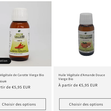
otion
 Végétale de Carotte Vierge Bio
Huile Végétale d'Amande Douce
Vierge Bio
Prix
 EUR
Prix
À partir de €5,95 EUR
tuel
rtir de €5,95 EUR
promotionnel
habituel
Choisir des options
Choisir des options