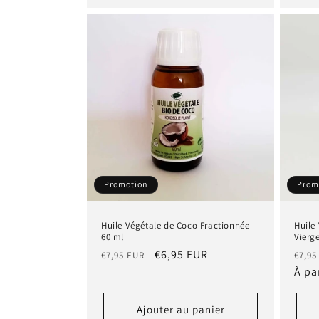
Promotion
Prom
Huile Végétale de Coco Fractionnée
Huile
60 ml
Vierg
Prix
Prix
€6,95 EUR
Prix
€7,95 EUR
€7,95
habituel
promotionnel
habi
À pa
Ajouter au panier