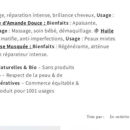
âge, réparation intense, brillance cheveux,
Usage
:
e d’Amande Douce :
Bienfaits
: Apaisante,
age
: Massage, soin bébé, démaquillage. 🍇
Huile
 matifie, anti-imperfections,
Usage
: Peaux mixtes
ose Musquée :
Bienfaits
: Régénérante, atténue
in réparateur intense.
aturelles & Bio
– Sans produits
o
– Respect de la peau & de
ératives
– Commerce équitable &
roduit pour 1001 usages
Trier par :