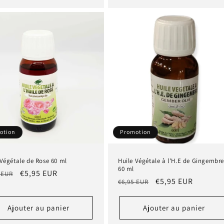
otion
Promotion
 Végétale de Rose 60 ml
Huile Végétale à l'H.E de Gingembr
60 ml
Prix
€5,95 EUR
 EUR
Prix
Prix
€5,95 EUR
€6,95 EUR
tuel
promotionnel
habituel
promotionnel
Ajouter au panier
Ajouter au panier